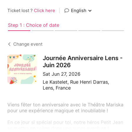
Ticket lost ?
Click here
|
English
Step 1 : Choice of date
Change event
Journée Anniversaire Lens -
Juin 2026
Sat Jun 27, 2026
Le Kastelet, Rue Henri Darras,
Lens, France
Viens fêter ton anniversaire avec le Théâtre Mariska
pour une expérience magique et inoubliable !
En ce jour si spécial pour toi, notre héros Petit Jean
se mettra en scène dans une super aventure !