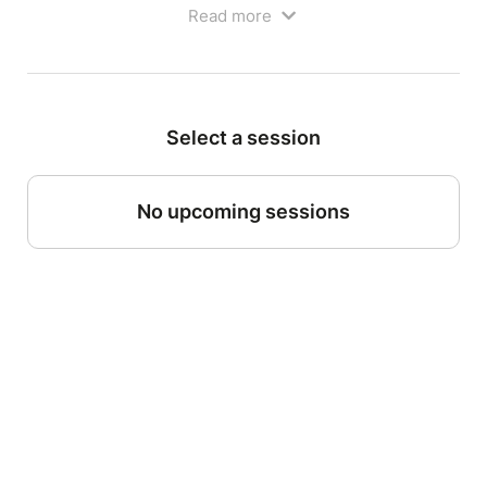
Read more
De quoi te réjouir toi et tes copains, nous avons
également prévu une activité marionnette à faire
ensemble ! Alors c’est parti !
Découvrez nos offres anniversaires à LENS,
Select a session
VALENCIENNES ou à CYSOING !
La formule d’anniversaire comprend 2 heures
d’activités avec :
No upcoming sessions
* Un spectacle de marionnettes à fils de 45 minutes
: « Petit Jean et le Chaperon Rouge »
* Un temps photos avec les marionnettes du
spectacle
* Un atelier spectacle de marionnettes : Un Petit
Castelet Offert pour tous les enfants.
* Une mise à disposition d’un espace pour le goûter
(gâteau et boissons non fournis)
Informations importantes :
Conseillé dès l’âge de 4 ans