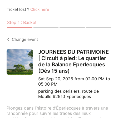
Ticket lost ?
Click here
|
Step 1 : Basket
Change event
JOURNEES DU PATRIMOINE
| Circuit à pied: Le quartier
de la Balance Eperlecques
(Dès 15 ans)
Sat Sep 20, 2025 from 02:00 PM to
05:00 PM
parking des cerisiers, route de
Moulle 62910 Eperlecques
Plongez dans l’histoire d’Éperlecques à travers une
randonnée pour suivre les traces des lieux