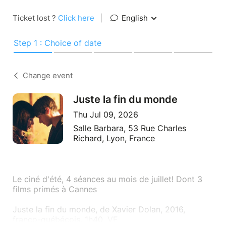
Ticket lost ?
Click here
|
English
Step 1 : Choice of date
Change event
Juste la fin du monde
Thu Jul 09, 2026
Salle Barbara, 53 Rue Charles
Richard, Lyon, France
Le ciné d'été, 4 séances au mois de juillet! Dont 3
films primés à Cannes
Juste la fin du monde, de Xavier Dolan, 2016,
franco-québécois, 1h40, VF