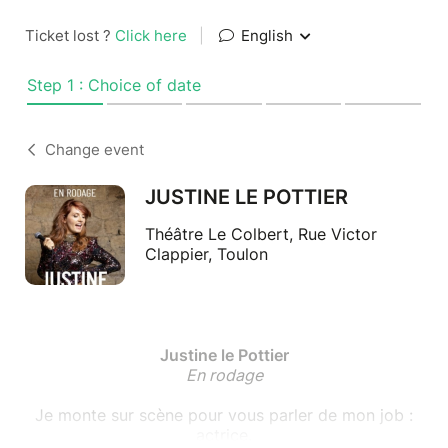
Ticket lost ?
Click here
|
English
Step 1 : Choice of date
Change event
JUSTINE LE POTTIER
Théâtre Le Colbert, Rue Victor
Clappier, Toulon
Justine le Pottier
En rodage
Je monte sur scène pour vous parler de mon job :
actrice.