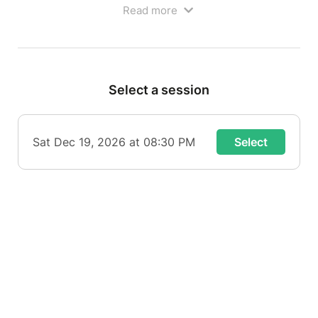
Read more
Je vais vous raconter le parcours : l'arrivée à Paris,
l'école de théâtre, les castings (souvent ratés), les
débuts sur YouTube, les amitiés, mon mec, mon
chien, et ma rencontre avec Michel Drucker.
Select a session
Ouverture des portes à 19h00
Bar et petite restauration sur place avant le
spectacle
Sat Dec 19, 2026 at 08:30 PM
Select