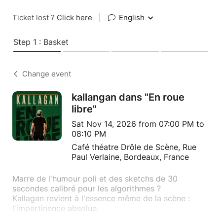
Ticket lost ?
Click here
|
English
Step 1 : Basket
Change event
kallangan dans "En roue
libre"
Sat Nov 14, 2026 from 07:00 PM to
08:10 PM
Café théatre Drôle de Scène, Rue
Paul Verlaine, Bordeaux, France
Marre de l'humour poli et des sketchs de 30
secondes calibré pour les algorithmes ?
Kallagan revient à l'essence même de la scène :
l'impertinence absolue.