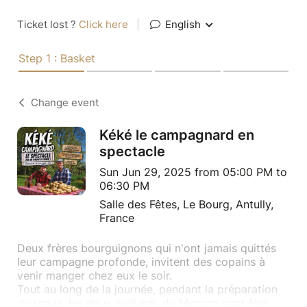
Ticket lost ?
Click here
|
English
Step 1 : Basket
Change event
Kéké le campagnard en
spectacle
Sun Jun 29, 2025 from 05:00 PM to
06:30 PM
Salle des Fêtes, Le Bourg, Antully,
France
Deux frères bourguignons qui n'ont jamais quittés
leur campagne profonde, invitent des copains à
venir manger chez eux le soir.
Tout au long de la journée, pendant la préparation
du repas, les deux gaillards du Morvan vont être