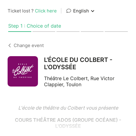
Ticket lost ?
Click here
|
English
Step 1 : Choice of date
Change event
L'ÉCOLE DU COLBERT -
L'ODYSSÉE
Théâtre Le Colbert, Rue Victor
Clappier, Toulon
L'école de théâtre du Colbert vous présente
COURS THÉÂTRE ADOS (GROUPE OCÉANE) -
L'ODYSSÉE