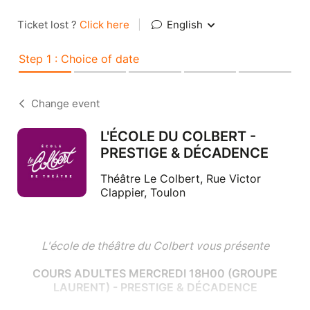
Ticket lost ?
Click here
|
English
Step 1 : Choice of date
Change event
L'ÉCOLE DU COLBERT -
PRESTIGE & DÉCADENCE
Théâtre Le Colbert, Rue Victor
Clappier, Toulon
L'école de théâtre du Colbert vous présente
COURS ADULTES MERCREDI 18H00 (GROUPE
LAURENT) - PRESTIGE & DÉCADENCE