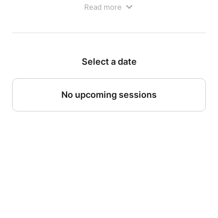
Read more
Départ au Temple de Janus, devant le tableau
explicatif
Select a date
No upcoming sessions