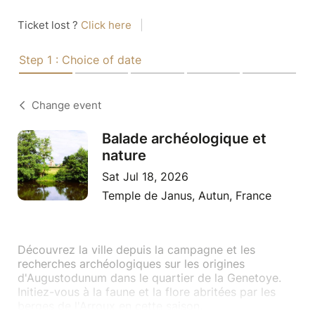
Ticket lost ?
Click here
|
Step 1 : Choice of date
Change event
Balade archéologique et
nature
Sat Jul 18, 2026
Temple de Janus, Autun, France
Découvrez la ville depuis la campagne et les
recherches archéologiques sur les origines
d'Augustodunum dans le quartier de la Genetoye.
Initiez-vous à la faune et la flore abritées par les
berges de l'Arroux en cette saison.