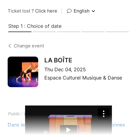
Ticket lost ?
Click here
|
English
Step 1 : Choice of date
Change event
LA BOÎTE
Thu Dec 04, 2025
Espace Culturel Musique & Danse
Public : Conseillé à partir de 2 ans.
Dans le cadre du Festival Poly-sons & Poly-sonnes
Sur scène, une boîte. Et puis c’est tout. Mais peu à