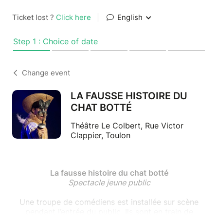
Ticket lost ?
Click here
|
English
Step 1 : Choice of date
Change event
LA FAUSSE HISTOIRE DU
CHAT BOTTÉ
Théâtre Le Colbert, Rue Victor
Clappier, Toulon
La fausse histoire du chat botté
Spectacle jeune public
Une troupe de comédiens est installée sur scène
pendant l’entrée du public. Ils sont en train de