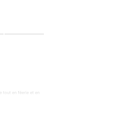
 tout en féerie et en
t porté disparu ! Les
 cadeaux... Mais il faut