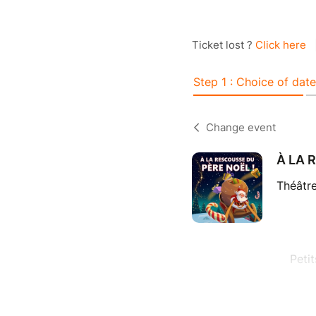
Ticket lost ?
Click here
Step 1 : Choice of date
Change event
À LA 
Théâtre
Peti
Nous
lutins