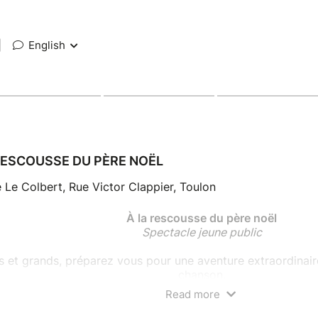
|
English
RESCOUSSE DU PÈRE NOËL
 Le Colbert, Rue Victor Clappier, Toulon
À la rescousse du père noël
Spectacle jeune public
ts et grands, préparez vous pour une aventure extraordinaire
chanson.
Read more
 sommes à 10 jours de la veillée de Noël et le père Noël es
 n'ont aucune nouvelles de leur patron et il faut préparer les