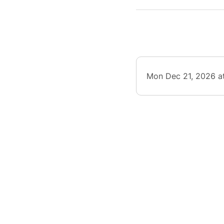
Noël n
Suive
une pet
Mon Dec 21, 2026 a