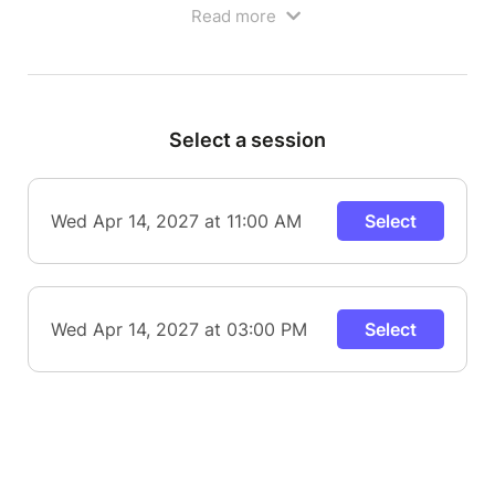
Read more
Select a session
Wed Apr 14, 2027 at 11:00 AM
Select
L'enfant magicien est un spectacle de magie
Wed Apr 14, 2027 at 03:00 PM
Select
théâtralisé qui se démarque par sa singularité dans
l'approche envers les enfants et son côté très
humoristique qui plaira aux parents !
Notre artiste nous transporte dans son univers en
nous racontant comment il est devenu magicien à
l'âge de 8 ans. Il partagera avec les enfants les