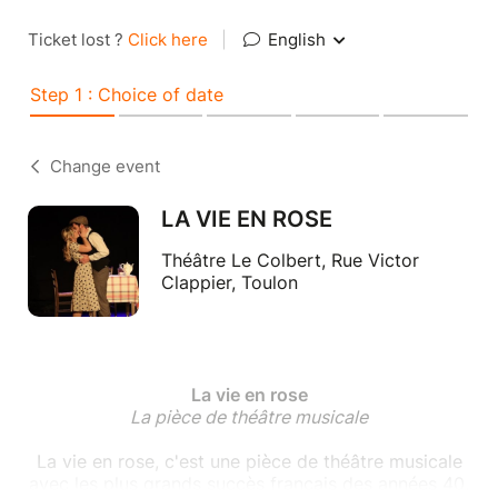
Ticket lost ?
Click here
|
English
Step 1 : Choice of date
Change event
LA VIE EN ROSE
Théâtre Le Colbert, Rue Victor
Clappier, Toulon
La vie en rose
La pièce de théâtre musicale
La vie en rose, c'est une pièce de théâtre musicale
avec les plus grands succès français des années 40,