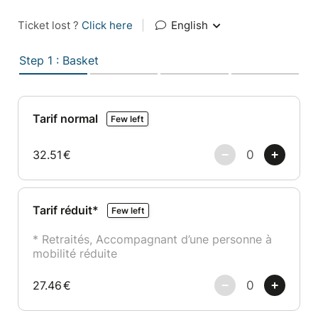
Ticket lost ?
Click here
|
English
Step 1 : Basket
Tarif normal
Few left
32.51
€
Tarif réduit*
Few left
* Retraités, Accompagnant d’une personne à
mobilité réduite
27.46
€