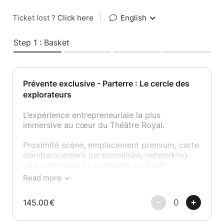
Ticket lost ?
Click here
|
English
Step 1 : Basket
Prévente exclusive - Parterre : Le cercle des
explorateurs
L’expérience entrepreneuriale la plus
immersive au cœur du Théâtre Royal.
Proximité scène, emplacement premium, carte
d’embarquement personnalisée, networking
gastronomique et avantages exclusifs.
Read more
Idéal pour dirigeants, fondateurs et leaders
souhaitant vivre une immersion stratégique
145.00
€
maximale.