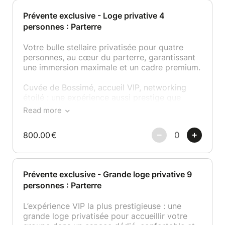
Prévente exclusive - Loge privative 4
personnes : Parterre
Votre bulle stellaire privatisée pour quatre
personnes, au cœur du parterre, garantissant
une immersion maximale et un cadre premium.
Cuvée de Bossimé, accueil VIP, networking
étoilé : une expérience aussi prestige que
relationnelle.
Read more
Idéale pour valoriser partenaires,
800.00
€
collaborateurs ou clients premium.
Prévente exclusive - Grande loge privative 9
personnes : Parterre
L’expérience VIP la plus prestigieuse : une
grande loge privatisée pour accueillir votre