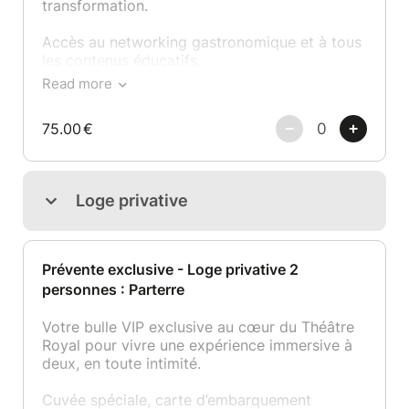
transformation.
Accès au networking gastronomique et à tous
les contenus éducatifs.
Read more
Le meilleur choix pour vivre l’essentiel à un
tarif maîtrisé.
75.00
€
Loge privative
Prévente exclusive - Loge privative 2
personnes : Parterre
Votre bulle VIP exclusive au cœur du Théâtre
Royal pour vivre une expérience immersive à
deux, en toute intimité.
Cuvée spéciale, carte d’embarquement