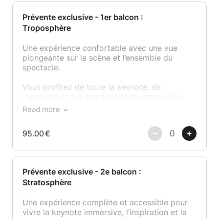
Prévente exclusive - 1er balcon :
Troposphère
Une expérience confortable avec une vue
plongeante sur la scène et l’ensemble du
spectacle.
Vous profitez de toute la keynote, de
l’inspiration, des solutions et du networking
gastronomique.
Read more
Un excellent équilibre entre confort, budget et
95.00
€
impact.
Prévente exclusive - 2e balcon :
Stratosphère
Une expérience complète et accessible pour
vivre la keynote immersive, l’inspiration et la