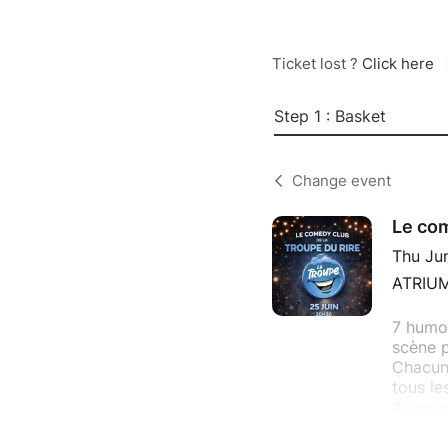
Ticket lost ?
Click here
Step 1 : Basket
Change event
Le com
Thu Ju
ATRIUM,
7 humor
scène p
Chacun 
tous le
Au prog
absurdi
maratho