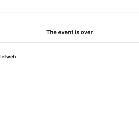
 de sujets du quotidien passés à la moulinette de l’humour
ne, 7 personnalités, et une seule mission : vous faire rire du
The event is over
lletweb