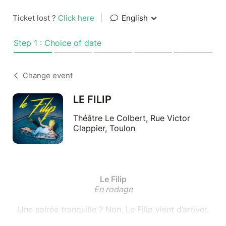
Ticket lost ?
Click here
|
English
Step 1 : Choice of date
Change event
LE FILIP
Théâtre Le Colbert, Rue Victor
Clappier, Toulon
Le Filip
En rodage
Une soirée tranquille ? Non, Le Filip vient d’arriver.