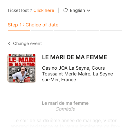
Ticket lost ?
Click here
|
English
Step 1 : Choice of date
Change event
LE MARI DE MA FEMME
Casino JOA La Seyne, Cours
Toussaint Merle Maire, La Seyne-
sur-Mer, France
Le mari de ma femme
Comédie
Le soir de sa dixième année de mariage, Victor
apprend l’existence et la venue imminente de l’ex-