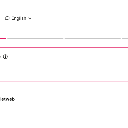
|
English
e
lletweb