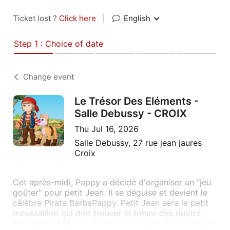
Ticket lost ?
Click here
|
English
Step 1 : Choice of date
Change event
Le Trésor Des Eléments -
Salle Debussy - CROIX
Thu Jul 16, 2026
Salle Debussy, 27 rue jean jaures
Croix
Cet après-midi, Pappy a décidé d'organiser un "jeu
goûter" pour petit Jean. Il se déguise et devient le
célèbre Pirate BarbaPappy. Petit Jean sera le petit
moussaillon qui doit trouver le trésor des quatre
éléments, et Mitsou n'est pas en reste. Chacun sera