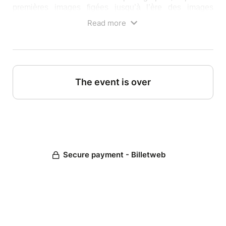
premières images figées jusqu’à l’ère des images
artificielles.
Read more
Les portraits, les grandes tragédies capturées, les
icônes et les paysages du monde composent une
mémoire collective où l’image devient tour à tour
témoignage, preuve, mythe et vertige.
Au cœur de ce voyage, chaque scène est un dialogue
The event is over
entre le cavalier, l’image et le temps.
Le cheval avance indifférent au cadre et au
déclencheur.
Témoin du vivant, il rappelle que si l’image cherche à
suspendre l’instant, le temps, lui, continue de galoper.
Secure payment - Billetweb