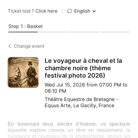
Ticket lost ?
Click here
|
English
Step 1 : Basket
Change event
Le voyageur à cheval et la
chambre noire (thème
festival photo 2026)
Wed Jul 15, 2026 from 07:00 PM to
08:10 PM
Théâtre Equestre de Bretagne -
Equus Arte, La Gacilly, France
En traversant deux siècles d’histoire, ce spectacle
équestre explore comme un rêve en mouvement, la
naissance et l’évolution de la photographie, depuis les