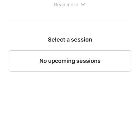
Read more
Select a session
No upcoming sessions
Léou Doudou ?
Durée : 30 minutes
- De 6 mois à 5 ans
Théâtre et marionnettes
A la recherche de doudou !