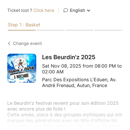
Ticket lost ?
Click here
|
English
Step 1 : Basket
Change event
Les Beurdin'z 2025
Sat Nov 08, 2025 from 08:00 PM to
02:00 AM
Parc Des Expositions L'Eduen, Av.
André Frenaud, Autun, France
Le Beurdin'z festival revient pour son édition 2025
avec encore plus de folie !
Cette année, place à des groupes mythiques qui ont
marqué des générations avec en tête d'affiche No
One Is Innocent, The Locos (ex-Ska-P), qui fêteront