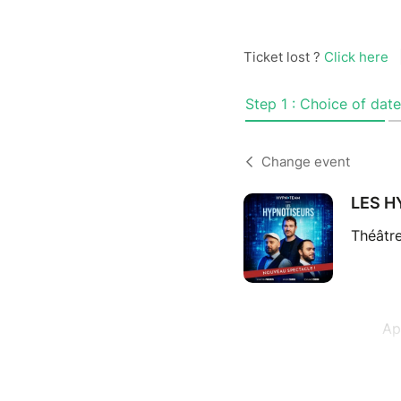
Ticket lost ?
Click here
Step 1 : Choice of date
Change event
LES H
Théâtre
Ap
Un 
l’i