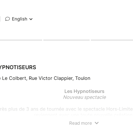
|
English
YPNOTISEURS
 Le Colbert, Rue Victor Clappier, Toulon
Les Hypnotiseurs
Nouveau spectacle
rès plus de 3 ans de tournée avec le spectacle Hors-Limite
reviennent avec une toute nouvelle création 
Read more
spectacle inédit qui promet de vous surprendre, de repouss
magination et de vous emmener encore plus loin… là où le me