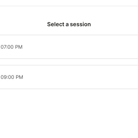
puissance.
Ouverture des portes à 18h00 pour la séance de
Select a session
Ouverture des portes à 20h30 pour la séance de
 07:00 PM
t 09:00 PM