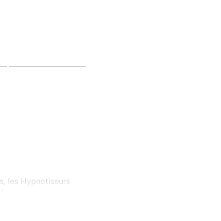
s, les Hypnotiseurs
!
er les frontières de
ntal révèle toute sa