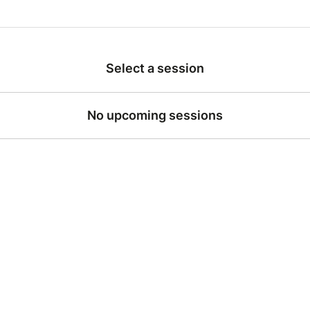
Select a session
No upcoming sessions
SPECTACLE DE FIN D'ANNEE DE L'ATELIER 
"C'est votre création"
Les Nuits de Fellini
Durée : 1h15
enue dans un cabaret hors du temps, où se croisent divas