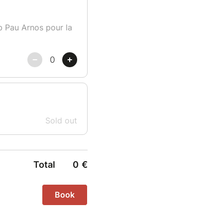
b Pau Arnos pour la
Sold out
Total
0
€