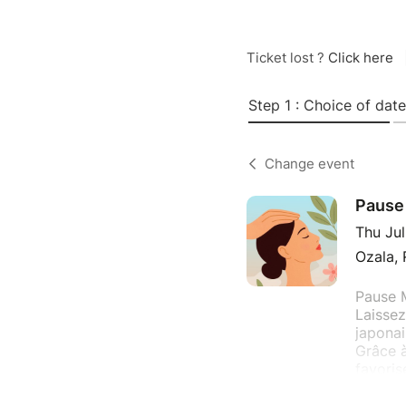
Ticket lost ?
Click here
Step 1 : Choice of date
Change event
Pause
Thu Jul
Ozala, 
Pause 
Laissez
japonai
Grâce à
favoris
intérieu
Détent