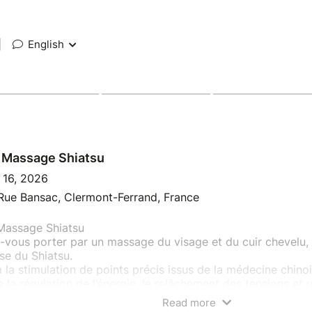
|
English
 Massage Shiatsu
 16, 2026
Rue Bansac, Clermont-Ferrand, France
Massage Shiatsu
-vous porter par un massage du visage et du cuir chevelu, 
se du Shiatsu.
 la stimulation de points précis issus de la médecine chin
e la régulation de l’énergie, le relâchement des tensions et
re.
Read more
e profonde – Apaisement – Sérénité – Détachement !