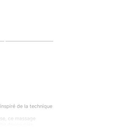
inspiré de la technique
oise, ce massage
 une douce paix