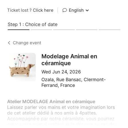
Ticket lost ?
Click here
|
English
Step 1 : Choice of date
Change event
Modelage Animal en
céramique
Wed Jun 24, 2026
Ozala, Rue Bansac, Clermont-
Ferrand, France
Atelier MODELAGE Animal en céramique
Laissez parler vos mains et votre imagination lors
de cet atelier dédié à nos amis à 4pattes.
Accompagné·e par notre céramiste, vous pourrez
créer votre animal préféré et le décorer au gré de