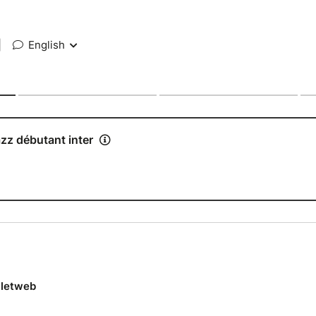
|
English
z débutant inter
lletweb