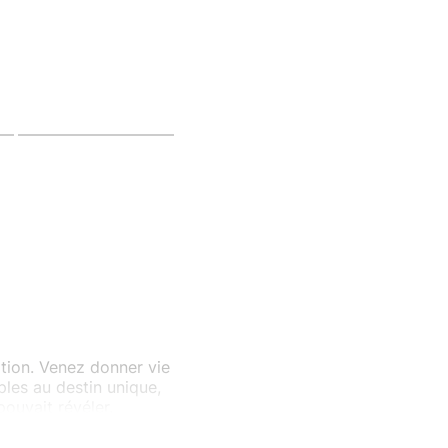
ation. Venez donner vie
ples au destin unique,
pouvait révéler.
hemin du créateur... Vos