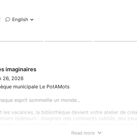
|
English
s imaginaires
b 26, 2026
thèque municipale Le PotAMots
aque esprit sommeille un monde...
 les vacances, la bibliothèque devient votre atelier de cré
nivers intérieurs : imaginez des continents oubliés, des peu
atures qui n'ont jamais existé... que seul votre imagination 
Read more
remière esquisse à la carte finale, parcourez ensemble le c