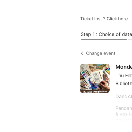
Ticket lost ?
Click here
Step 1 : Choice of date
Change event
Monde
Thu Fe
Biblio
Dans ch
Pendant
à vos u
des cré
De la p