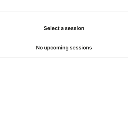
 vous attendent.
uilding : l'art de créer des univers
Select a session
tion de mondes n'est pas réservée aux auteurs et aux game
ne activité créative complète qui stimule :
nation et la pensée narrative
No upcoming sessions
tion artistique et graphique
aboration et l'échange d'idées
ez nos ateliers pour explorer cette discipline fascinante
t les grands mondes de fiction, et créez les vôtres !