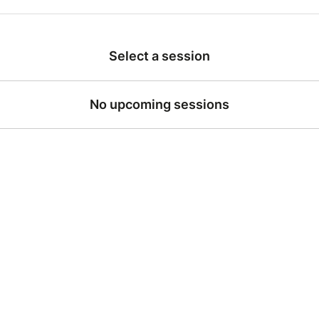
t s'ensuivre une multitude de situations cocasses entre chama
règlement de comptes, des Noces de Rouille au début de 
Select a session
Ouverture des portes à 14h30
No upcoming sessions