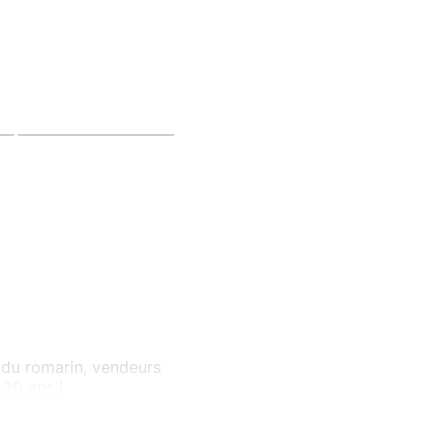
t du romarin, vendeurs
 20 ans !
ormer en amant torride
orties en famille.