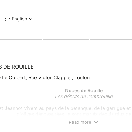
|
English
 DE ROUILLE
 Le Colbert, Rue Victor Clappier, Toulon
Noces de Rouille
Les débuts de l'embrouille
et Jeannot vivent au pays de la pétanque, de la garrigue e
d'olives dénoyautées ils sont mariés depuis plus de
Read more
écidée à mettre du piment dans sa vie, va tenter de transf
son Jeannot plus attiré par les tournées au bistrot que les s