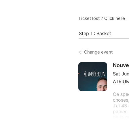
Ticket lost ?
Click here
Step 1 : Basket
Change event
Nouve
Sat Ju
ATRIUM,
Ce spec
choses,
J’ai 43
papier.
de la q
Je vis 
déguisé