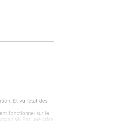
tion. Et vu l’état des
ent fonctionnel sur le
 organisé. Pas une crise
s déjà fait arrêter
du luxe, j’ai perdu ma