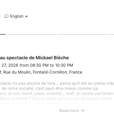
|
English
au spectacle de Mickael Bièche
n 27, 2026 from 08:30 PM to 10:30 PM
 Rue du Moulin, Fontanil-Cornillon, France
tacle n’a pas encore de titre… parce qu’il est en pleine créa
 de notre société, c’est peut-être mieux comme ça.
 ans, je suis marié, papa, endetté… bref, un adulte parfaitem
 Dans la réalité ? Disons qu’on est plus sur un joyeux chaos
uarantaine, non… plutôt un plateau mou.
désormais en colocation avec ma propre vieillesse. Je me sui
Read more
 en Batman, je développe une allergie sévère aux vendeurs 