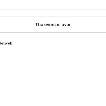
ans un tram… et un soir, sans trop savoir comment, j’ai même
à.
tacle entre lucidité et absurdité, où le quotidien dérape just
assurez-vous… ça va.
 crois.
The event is over
s ?
lletweb