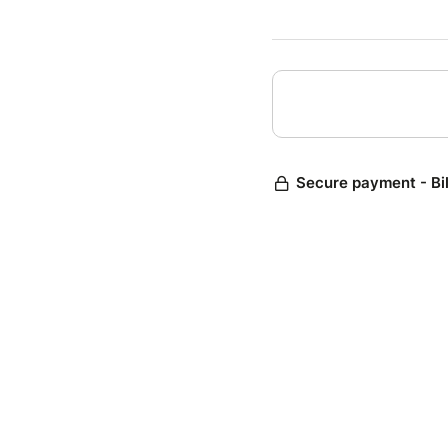
fille d
l’au-del
Un spec
Mais r
Enfin je
Et vou
Secure payment - Bi