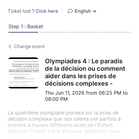
Ticket lost ?
Click here
|
English
Step 1 : Basket
Change event
Olympiades 4 : Le paradis
de la décision ou comment
aider dans les prises de
décisions complexes -
Thu Jun 11, 2026 from 06:25 PM to
08:00 PM
La quatrième olympiade portera sur la prise de
décision complexe que nos clients ont parfois à
prendre à travers différents états de l'Enfant
(Adapté, Créatif, Libre, Peureux, Idéaliste), mais
aussi l'Adulte et le Parent, bien sûr. - Jeudi 11 juin