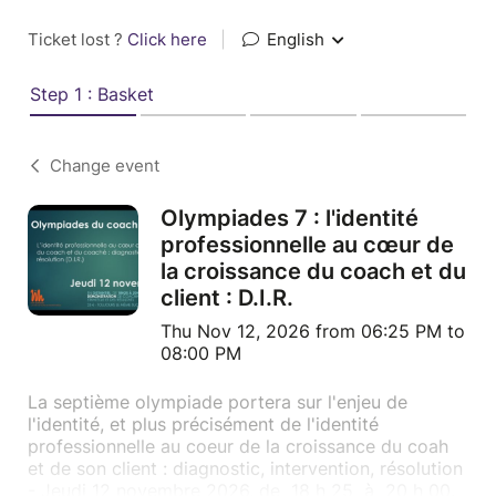
Ticket lost ?
Click here
|
English
Step 1 : Basket
Change event
Olympiades 7 : l'identité
professionnelle au cœur de
la croissance du coach et du
client : D.I.R.
Thu Nov 12, 2026 from 06:25 PM to
08:00 PM
La septième olympiade portera sur l'enjeu de
l'identité, et plus précisément de l'identité
professionnelle au coeur de la croissance du coah
et de son client : diagnostic, intervention, résolution
- Jeudi 12 novembre 2026, de 18 h 25 à 20 h 00.