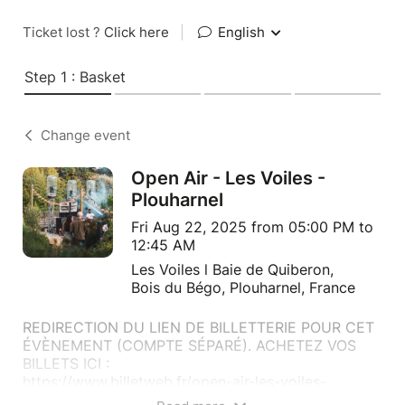
Ticket lost ?
Click here
|
English
Step 1 : Basket
Change event
Open Air - Les Voiles -
Plouharnel
Fri Aug 22, 2025 from 05:00 PM to
12:45 AM
Les Voiles l Baie de Quiberon,
Bois du Bégo, Plouharnel, France
REDIRECTION DU LIEN DE BILLETTERIE POUR CET
ÉVÈNEMENT (COMPTE SÉPARÉ). ACHETEZ VOS
BILLETS ICI :
https://www.billetweb.fr/open-air-les-voiles-
plouharnel-2025