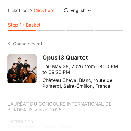
Ticket lost ?
Click here
|
English
Step 1 : Basket
Change event
Opus13 Quartet
Thu May 28, 2026 from 08:00 PM
to 09:30 PM
Château Cheval Blanc, route de
Pomerol, Saint-Émilion, France
LAURÉAT DU CONCOURS INTERNATIONAL DE
BORDEAUX VIBRE! 2025
Distribution :
Sonoko Miriam Welde, violon