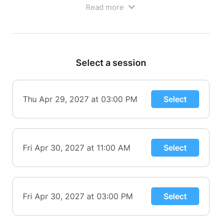
Read more
Select a session
Thu Apr 29, 2027 at 03:00 PM
Select
L'enfant magicien est un spectacle de magie
Fri Apr 30, 2027 at 11:00 AM
Select
théâtralisé qui se démarque par sa singularité dans
l'approche envers les enfants et son côté très
humoristique qui plaira aux parents !
Notre artiste nous transporte dans son univers en
Fri Apr 30, 2027 at 03:00 PM
Select
nous racontant comment il est devenu magicien à
l'âge de 8 ans. Il partagera avec les enfants les