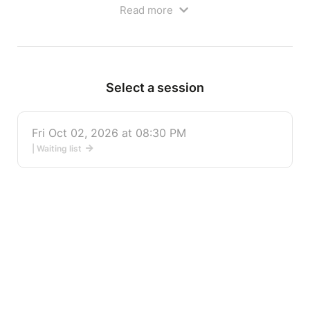
Read more
invivable. Pablo a donc décidé pour ce
3ème spectacle de laisser libre cours à son
agacement sur les petites choses de la vie qui le
mettent hors de lui au point de l’obliger à consulter
une psy hors de prix.
Select a session
Il y a donc les petites choses mais il va aussi parler
des grandes tendances sociétales qu’il n’arrive pas à
comprendre (et pourtant il est HPI) et qui mettent à
Fri Oct 02, 2026 at 08:30 PM
rude épreuve son self-control.
| Waiting list
Enfin il évoquera, dans un registre un peu plus
personnel comment il parvient à gâcher sa propre
vie au quotidien.
Spoiler alert : ça va parler névroses. Vous savez
tout.
On se dit à bientôt ?
Ouverture des portes à 19h00
Bar et petite restauration sur place avant le
spectacle