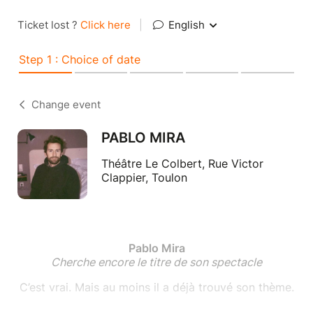
Ticket lost ?
Click here
|
English
Step 1 : Choice of date
Change event
PABLO MIRA
Théâtre Le Colbert, Rue Victor
Clappier, Toulon
Pablo Mira
Cherche encore le titre de son spectacle
C’est vrai. Mais au moins il a déjà trouvé son thème.
Et ça va vous parler : les gens qui rendent ce pays