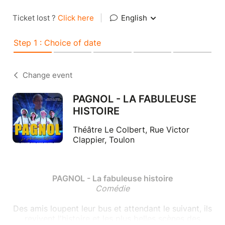
Ticket lost ?
Click here
|
English
Step 1 : Choice of date
Change event
PAGNOL - LA FABULEUSE
HISTOIRE
Théâtre Le Colbert, Rue Victor
Clappier, Toulon
PAGNOL - La fabuleuse histoire
Comédie
Des amis loupent leur bus et attendant le suivant, ils
revivent l'histoire et les plus belles scènes des