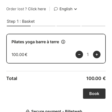
Order lost ?
Click here
|
English
Step 1 : Basket
Pilates yoga barre à terre
100.00
€
Total
100.00
€
Secure payment - Billetweb