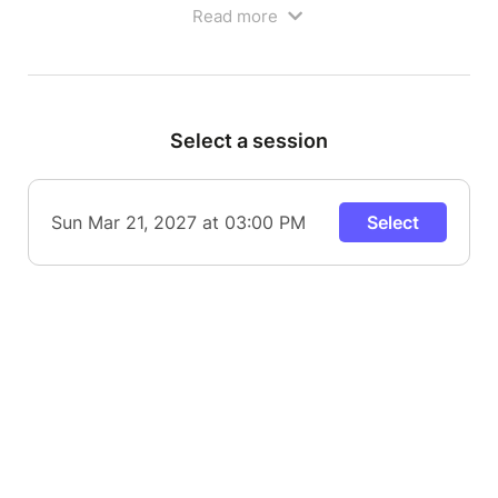
Read more
Select a session
Sun Mar 21, 2027 at 03:00 PM
Select
L'enfant magicien est un spectacle de magie
théâtralisé qui se démarque par sa singularité dans
l'approche envers les enfants et son côté très
humoristique qui plaira aux parents !
Notre artiste nous transporte dans son univers en
nous racontant comment il est devenu magicien à
l'âge de 8 ans. Il partagera avec les enfants les