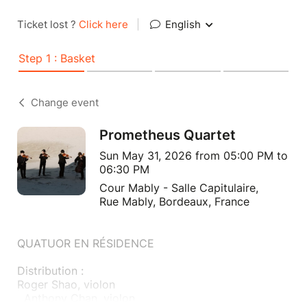
Ticket lost ?
Click here
|
English
Step 1 : Basket
Change event
Prometheus Quartet
Sun May 31, 2026 from 05:00 PM to
06:30 PM
Cour Mably - Salle Capitulaire,
Rue Mably, Bordeaux, France
QUATUOR EN RÉSIDENCE
Distribution :
Roger Shao, violon
Anthony Chan, violon