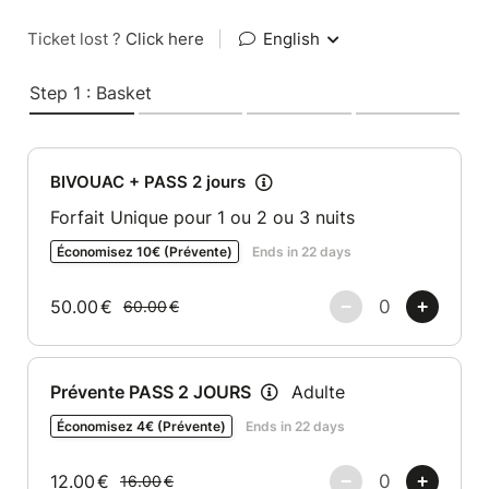
Ticket lost ?
Click here
|
English
Step 1 : Basket
BIVOUAC + PASS 2 jours
Forfait Unique pour 1 ou 2 ou 3 nuits
Économisez 10€ (Prévente)
Ends in 22 days
50.00
€
60.00
€
Prévente PASS 2 JOURS
Adulte
Économisez 4€ (Prévente)
Ends in 22 days
12.00
€
16.00
€