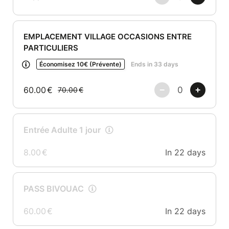
EMPLACEMENT VILLAGE OCCASIONS ENTRE
PARTICULIERS
Économisez 10€ (Prévente)
Ends in 33 days
60.00
€
70.00
€
Entrée Adulte 1 jour
8.00
€
In 22 days
PASS BIVOUAC
60.00
€
In 22 days