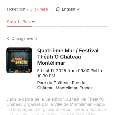
Ticket lost ?
Click here
|
English
Step 1 : Basket
Change event
Quatrième Mur / Festival
Théâtr'Ô Château
Montélimar
Fri Jul 11, 2025 from 09:00 PM to
10:30 PM
Parc du Château, Rue du
Château, Montélimar, France
Dans le cadre de la 3e édition du festival Théâtr'Ô
Château organisé par la Ville de Montélimar, Happi
la Compagnie a le plaisir de vous inviter à découvrir
sa nouvelle création 2025 : QUATRIÈME MUR.