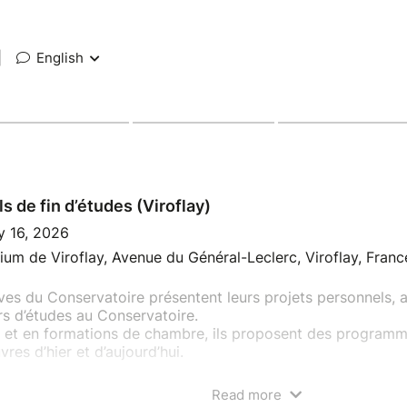
|
English
ls de fin d’études (Viroflay)
y 16, 2026
ium de Viroflay, Avenue du Général-Leclerc, Viroflay, Franc
ves du Conservatoire présentent leurs projets personnels, 
s d’études au Conservatoire.
o et en formations de chambre, ils proposent des programm
res d’hier et d’aujourd’hui.
1 mai, 18h30
Read more
olyvalente du Château de Buc