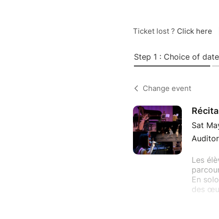
Ticket lost ?
Click here
Step 1 : Choice of date
Change event
Récita
Sat Ma
Auditor
Les élè
parcour
En sol
des œuv
Lundi 1
Salle p