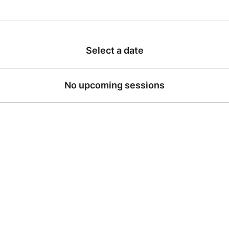
libre dans la limite des places disponibles
2 mai, 20h (jazz)
16 mai, 15h (classiques)
Select a date
ium de Viroflay
gratuite sur réservation
8 au jeudi 21 mai, 18h30
No upcoming sessions
e la Chancellerie, Versailles
libre dans la limite des places disponibles