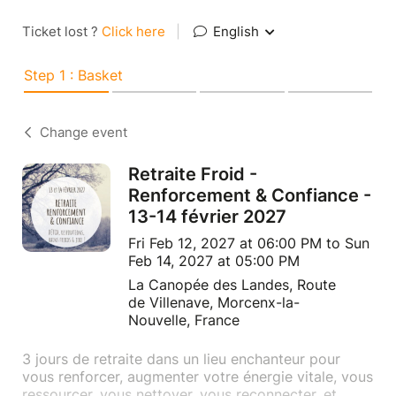
Ticket lost ?
Click here
|
English
Step 1 : Basket
Change event
Retraite Froid -
Renforcement & Confiance -
13-14 février 2027
Fri Feb 12, 2027 at 06:00 PM to Sun
Feb 14, 2027 at 05:00 PM
La Canopée des Landes, Route
de Villenave, Morcenx-la-
Nouvelle, France
3 jours de retraite dans un lieu enchanteur pour
vous renforcer, augmenter votre énergie vitale, vous
ressourcer, vous nettoyer, vous reconnecter, et