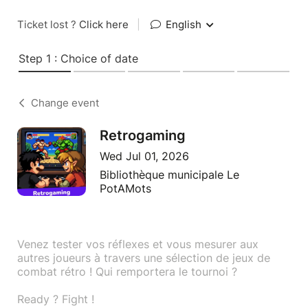
Ticket lost ?
Click here
|
English
Step 1 : Choice of date
Change event
Retrogaming
Wed Jul 01, 2026
Bibliothèque municipale Le
PotAMots
Venez tester vos réflexes et vous mesurer aux
autres joueurs à travers une sélection de jeux de
combat rétro ! Qui remportera le tournoi ?
Ready ? Fight !