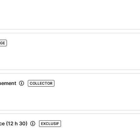
ÈGE
énement
COLLECTOR
e (12 h 30)
EXCLUSIF