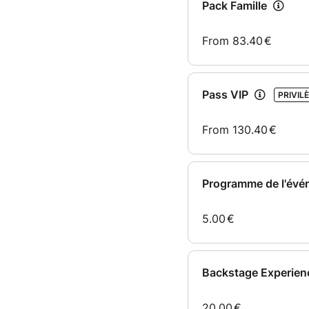
Pack Famille
From
83.40
€
Pass VIP
PRIVIL
From
130.40
€
Programme de l'év
5.00
€
Backstage Experienc
20.00
€