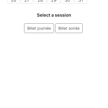
26
27
28
29
30
31
Select a session
Billet journée
Billet soirée